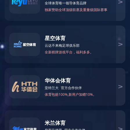
PRODUCTS
产品中心
安博·体育(中
剪板机
卷板机
型材弯曲机
国)有限公司-
官网