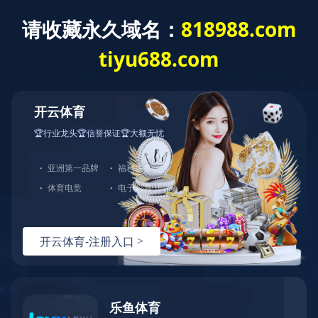
安博·体育(中国)有限公司