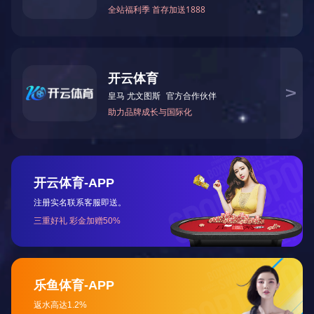
WC67Y扭轴数显安博·体育(中国)有限公司-官网
WC67K-扭轴数控安博·体育(中国)有限公司-官网