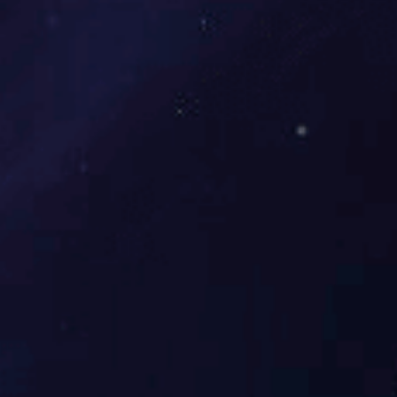
QC12K数控液压摆式剪板机
2023-02-10